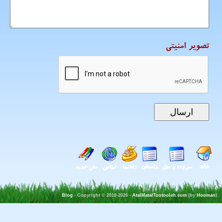
تصویر امنیتی
خانه
سروده و متل
داستان
راهنما
تماس
متن جدید
Blog
- Copyright © 2010-2026 -
AtalMatalTootooleh.com
(by
Hooman
)