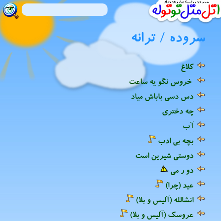
سروده / ترانه
کلاغ
خروس نگو یه ساعت
دس دسی باباش میاد
چه دختری
آب
بچه بی ادب
دوستی شیرین است
دو ر می
عید (چرا)
انشالله (آلیس و بلا)
عروسک (آلیس و بلا)