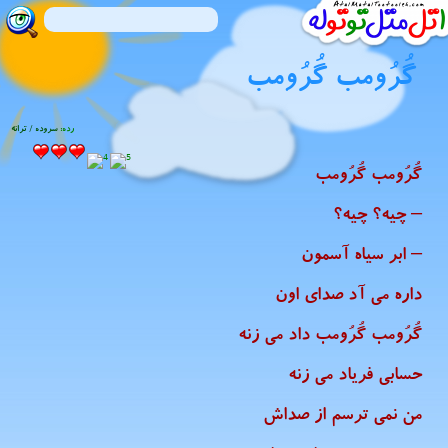
گُرُومب گُرُومب
رده:
سروده / ترانه
گُرُومب گُرُومب
– چیه؟ چیه؟
– ابر سیاه آسمون
داره می آد صدای اون
گُرُومب گُرُومب داد می زنه
حسابی فریاد می زنه
من نمی ترسم از صداش