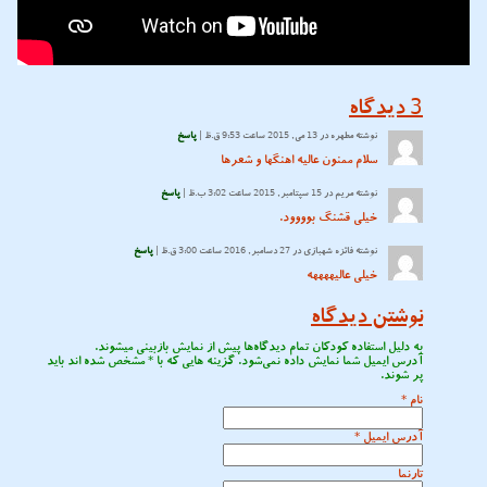
3
دیدگاه
نوشته
مطهره
در 13 می, 2015 ساعت 9:53 ق.ظ |
پاسخ
سلام ممنون عالیه اهنگها و شعرها
نوشته
مریم
در 15 سپتامبر, 2015 ساعت 3:02 ب.ظ |
پاسخ
خیلی قشنگ بوووود.
نوشته
فائزه شهبازی
در 27 دسامبر, 2016 ساعت 3:00 ق.ظ |
پاسخ
خیلی عالیههههه
نوشتن دیدگاه
به دلیل استفاده کودکان تمام دیدگاه‌ها پیش از نمایش بازبینی میشوند.
آدرس ایمیل شما نمایش داده نمی‌شود. گزینه هایی که با
*
مشخص شده اند باید
پر شوند.
نام
*
آدرس ایمیل
*
تارنما