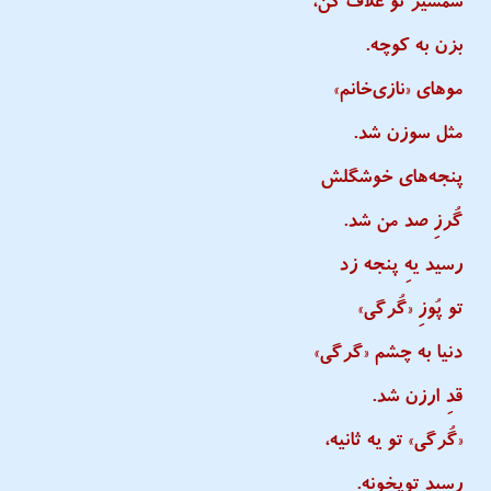
شمشیر توُ غلاف کن،
بزن به کوچه.
موهای «نازی‌خانم»
مثل سوزن شد.
پنجه‌های خوشگلش
گُرزِ صد من شد.
رسید یهِ پنجه زد
تو پُوزِ «گُرگی»
دنیا به چشم «گرگی»
قدِ ارزن شد.
«گُرگی» تو یه ثانیه،
رسید توپخونه.