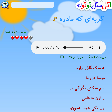
گربه‌ای که مادره
رده:
سروده / ترانه
,
شنیدارى
دریافت آهنگ
|
خرید از iTunes
یه سگ قُلدُر داره،
همسایه‌ی ما.
اسم سگش «گُرگی»یِ
از اون بلاهاس.
اون یکی همسایه‌مون،