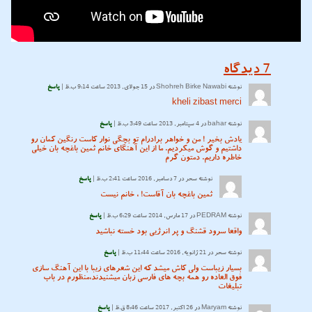
7
دیدگاه
نوشته
Shohreh Birke Nawabi
در 15 جولای, 2013 ساعت 9:14 ب.ظ |
پاسخ
kheli zibast merci
نوشته
bahar
در 4 سپتامبر, 2013 ساعت 3:49 ب.ظ |
پاسخ
یادش بخیر ! من و خواهر برادرام تو بچگی نوار کاست رنگین کمان رو
داشتیم و گوش میکردیم. ما از این آهنگای خانم ثمین باغچه بان خیلی
خاطره داریم. دمتون گرم
نوشته
سحر
در 7 دسامبر, 2016 ساعت 2:41 ب.ظ |
پاسخ
ثمین باغچه بان آقاست! ، خانم نیست
نوشته
PEDRAM
در 17 مارس, 2014 ساعت 6:29 ب.ظ |
پاسخ
واقعا سرود قشنگ و پر انرژیی بود خسته نباشید
نوشته
سحر
در 21 ژانویه, 2016 ساعت 11:44 ب.ظ |
پاسخ
بسیار زیباست ولی کاش میشد که این شعرهای زیبا با این آهنگ سازی
فوق العاده رو همه بچه های فارسی زبان میشنیدند،منظورم در باب
تبلیغات
نوشته
Maryam
در 26 اکتبر, 2017 ساعت 8:46 ق.ظ |
پاسخ