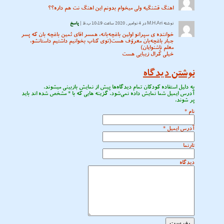
اهنگ قشنگیه ولی میخوام بدونم این اهنگ نت هم داره؟؟
نوشته
M.H.Ari
در 4 نوامبر, 2020 ساعت 10:19 ب.ظ |
پاسخ
خواننده ی سپرانو اِولین باغچه‌بانه، همسر اقای ثمین باغچه بان که پسر
جبار باغچه‌بان معروف هست(توی کتاب بخوانیم داشتیم داستانشو،
معلم ناشنوایان)
خیلی کُرال زیبایی هست
نوشتن دیدگاه
به دلیل استفاده کودکان تمام دیدگاه‌ها پیش از نمایش بازبینی میشوند.
آدرس ایمیل شما نمایش داده نمی‌شود. گزینه هایی که با
*
مشخص شده اند باید
پر شوند.
نام
*
آدرس ایمیل
*
تارنما
دیدگاه