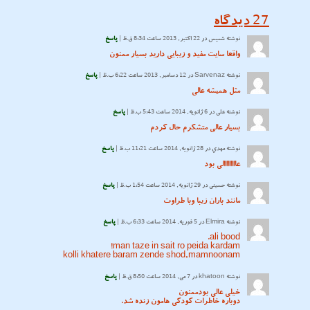
27
دیدگاه
نوشته
شمیس
در 22 اکتبر, 2013 ساعت 8:34 ق.ظ |
پاسخ
واقعا سایت مفید و زیبایی دارید بسیار ممنون
نوشته
Sarvenaz
در 12 دسامبر, 2013 ساعت 6:22 ب.ظ |
پاسخ
مثل همیشه عالی
نوشته
علی
در 6 ژانویه, 2014 ساعت 5:43 ب.ظ |
پاسخ
بسیار عالی متشکرم حال کردم
نوشته
مهدي
در 28 ژانویه, 2014 ساعت 11:21 ب.ظ |
پاسخ
عااااااااالی بود
نوشته
حسینی
در 29 ژانویه, 2014 ساعت 1:54 ب.ظ |
پاسخ
مانند باران زیبا وبا طراوت
نوشته
Elmira
در 5 فوریه, 2014 ساعت 6:33 ب.ظ |
پاسخ
ali bood.
man taze in sait ro peida kardam!
kolli khatere baram zende shod,mamnoonam
نوشته
khatoon
در 7 می, 2014 ساعت 8:50 ق.ظ |
پاسخ
خیلی عالی بودممنون
دوباره خاطرات کودکی هامون زنده شد.