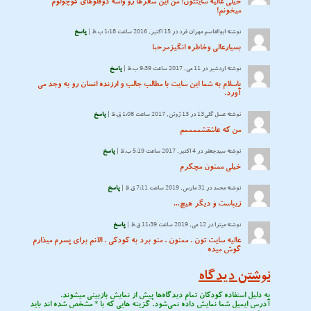
خیلی عالیه سایتتون! من این شعرها رو واسه دوقلوهای کوچولوم
میخونم!
نوشته
ابوالقاسم مهران فرد
در 15 اکتبر, 2016 ساعت 1:18 ب.ظ |
پاسخ
بسیارعالی وخاطره انگیزمرحبا
نوشته
اردشير
در 11 می, 2017 ساعت 9:39 ب.ظ |
پاسخ
باسلام به شما این سایت با مطالب جالب و ارزنده انسان رو به وجد می
آورد.
نوشته
عسل گلی13
در 13 ژوئن, 2017 ساعت 1:08 ق.ظ |
پاسخ
من که عاشقشممممم
نوشته
سیدجعفر
در 4 اکتبر, 2017 ساعت 5:19 ب.ظ |
پاسخ
خیلی ممنون مچکرم
نوشته
محمد
در 31 مارس, 2019 ساعت 7:11 ق.ظ |
پاسخ
زیباست و دیگر هیچ…
نوشته
میترا
در 12 می, 2019 ساعت 11:39 ق.ظ |
پاسخ
عالیه سایت تون . ممنون . منو برد به کودکی . الانم برای پسرم میذارم
گوش میده
نوشتن دیدگاه
به دلیل استفاده کودکان تمام دیدگاه‌ها پیش از نمایش بازبینی میشوند.
آدرس ایمیل شما نمایش داده نمی‌شود. گزینه هایی که با
*
مشخص شده اند باید