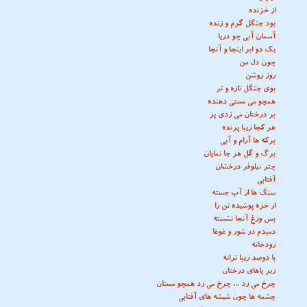
از خزنده
بود جنگل گرم و زنده
آسمان آبی چو دریا
یک دو ابر اینجا و آنجا
چون دل من
روز روشن
بوی جنگل تازه و تر
همچو می مستی دهنده
بر درختان می زدی پر
هر کجا زیبا پرنده
برکه ها آرام و آبی
برگ و گل هر جا نمایان
چتر نیلوفر درخشان
آفتابی
سنگ ها از آب جسته
از خزه پوشیده تن را
بس وزغ آنجا نشسته
دمبدم در شور و غوغا
رودخانه
با دوصد زیبا ترانه
زیر پاهای درختان
چرخ می زد ... چرخ می زد همچو مستان
چشمه ها چون شیشه های آفتابی