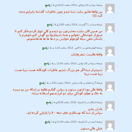
نوشته
سها
در 23 جولای, 2014 ساعت 10:22 ق.ظ |
پاسخ
من واقعا عاشق سایت شما شدم چون خاطرات گذشته رابرایم زنده
کرد:)))
نوشته
مینا
در 1 آگوست, 2014 ساعت 2:00 ق.ظ |
پاسخ
من همین الان سایت محشرتون رو دیدم و کلی ذوق کردم.فکر کنم تا
صبح از خوشحالی نخوابم و همه شنیداریها رو گوش کنم.شوهرم با
داستان ماهی سیاه کوچولو خوابش برد،ها ها ها ها.عاشقتونم.
نوشته
الهام عاشق
در 2 اکتبر, 2014 ساعت 1:23 ب.ظ |
پاسخ
واقعا عالیست شعرهایتان
نوشته
سمیه
در 28 نوامبر, 2014 ساعت 11:54 ب.ظ |
پاسخ
شنیدم از شما اگر هم بزرگ شدیم خاطرات کودکانه هست زیبا هست
زیبا هست زیبا
نوشته
آریا مامان
در 19 دسامبر, 2014 ساعت 3:51 ب.ظ |
پاسخ
واقعا عالی بود ازتون ممنون و سپاس گذارم.علاوه بر اینکه من رو میبره
به حال و هوای کودکی برای دو فرزندمهم استفاده میشه.
نوشته
اشکان
در 4 ژانویه, 2015 ساعت 9:29 ق.ظ |
پاسخ
یادش بخیر
سپاس از شما که نوستالژی های دهه ۶۰ را بازیابی کرده اید.
نوشته
احمد
در 11 ژانویه, 2015 ساعت 11:34 ق.ظ |
پاسخ
خیلی عالی،ممنون