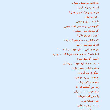
داده ات خورشید رخشان
این چنین رخسار زیبا
ورنه بودی زشت و بی جان !
" این درختان
با همه سبزی و خوبی
گو چه می بودند جز پاهای چوبی
گر نبودی مهر رخشان !
" روز ! ای روز دلارا !
گر دلارایی ست ، از خورشید باشد
ای درخت سبز و زیبا
هرچه زیبایی ست از خورشید باشد ... "
اندک اندک ، رفته رفته ، ابرها گشتند چیره
آسمان گردیده تیره
بسته شد رخساره خورشید رخشان
ریخت باران ، ریخت باران
جنگل از باد گریزان
چرخ ها می زد چو دریا
دانه های گرد باران
پهن می گشتند هر جا
برق چون شمشیر بران
پاره می کرد ابرها را
تندر دیوانه غران
مشت می زد ابرها را