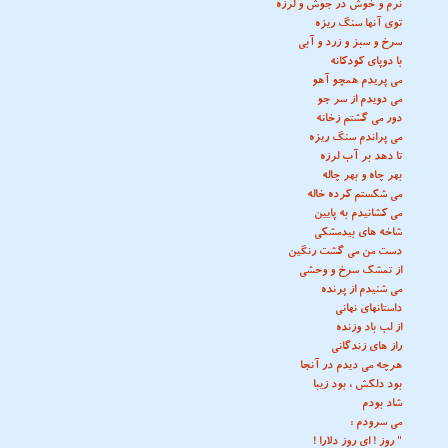
نرم و خوش در جوش و لرزه
توی آنها سنگ ریزه
سرخ و سبز و زرد و آبی
با دوپای کودکانه
می پریدم همچو آهو
می دویدم از سر جو
دور می گشتم زخانه
می پراندم سنگ ریزه
تا دهد بر آب لرزه
بهر چاه و بهر چاله
می شکستم کرده خاله
می کشانیدم به پایین
شاخه های بیدمشکی
دست من می گشت رنگین
از تمشک سرخ و وحشی
می شنیدم از پرنده
داستانهای نهانی
از لب باد وزنده
راز های زندگانی
هرچه می دیدم در آنجا
بود دلکش ، بود زیبا
شاد بودم
می سرودم :
" روز ! ای روز دلارا !