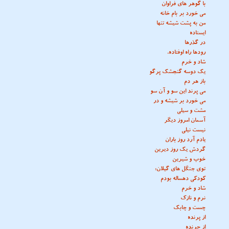
با گوهر های فراوان
می خورد بر بام خانه
من به پشت شیشه تنها
ایستاده
در گذرها
رودها راه اوفتاده.
شاد و خرم
یک دوسه گنجشک پرگو
باز هر دم
می پرند این سو و آن سو
می خورد بر شیشه و در
مشت و سیلی
آسمان امروز دیگر
نیست نیلی
یادم آرد روز باران
گردش يک روز ديرين
خوب و شیرین
توی جنگل های گیلان:
کودکی دهساله بودم
شاد و خرم
نرم و نازک
چست و چابک
از پرنده
از چرنده