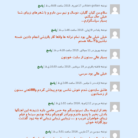
نوشته
kian golian
در 17 فوریه, 2015 ساعت 8:05 ب.ظ |
پاسخ
سلام.من کیان گلیان، دوسال و نیم سن دارم و با شعرهای زیبای شما
خیلی حال میکنم.
بسیار سپاسگزارم…
نوشته
یلدا
در 9 ژوئن, 2015 ساعت 1:46 ب.ظ |
پاسخ
خیلی خیلی عالی بود تمام ترانه ها واقعا کار باارزشی انجام دادین خسته
نباشین۳۵ ساله هستم
نوشته
بهروز
در 11 جولای, 2015 ساعت 4:18 ب.ظ |
پاسخ
بسیار عالی ممنون از سایت خوبتون
نوشته
فاطمه باقری
در 19 سپتامبر, 2015 ساعت 10:33 ق.ظ |
پاسخ
خیلی عالی بود مرسی.
نوشته
ازاده
در 1 نوامبر, 2015 ساعت 2:08 ق.ظ |
پاسخ
عاشق سایتتون شدم خوش شانس بودم پیداش کردم واااااااقعنی ممنون
از زحماتتون
نوشته
مریم
در 12 ژانویه, 2016 ساعت 1:32 ق.ظ |
پاسخ
بعد از اینهمه سال نمیتونمبگم چه حس خاصی داره شنیدنه این اهنگها
یادش بخیر با پدرو مادرم وبرادر کوچیکم رفته بودیم سینما و فیلم
زیبای خواهران غریب و …. زیباییی زیبایی زیبایی اه چه زود گذشت
روزگارانه خوش
نوشته
سوسن
در 27 مارس, 2016 ساعت 3:31 ب.ظ |
پاسخ