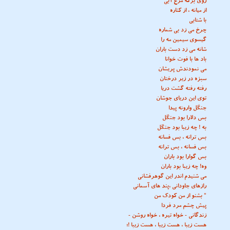
روی برکه مرغ آبی
از میانه ، از کناره
با شتابی
چرخ می زد بی شماره
گیسوی سیمین مه را
شانه می زد دست باران
باد ها با فوت خوانا
می نمودندش پریشان
سبزه در زیر درختان
رفته رفته گشت دریا
توی این دریای جوشان
جنگل وارونه پیدا
بس دلارا بود جنگل
به ! چه زیبا بود جنگل
بس ترانه ، بس فسانه
بس فسانه ، بس ترانه
بس گوارا بود باران
وه! چه زیبا بود باران
می شنیدم اندر این گوهرفشانی
رازهای جاودانی ،پند های آسمانی
" بشنو از من کودک من
پیش چشم مرد فردا
زندگانی - خواه تیره ، خواه روشن -
هست زیبا ، هست زیبا ، هست زیبا !؛