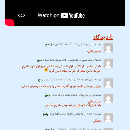
6
دیدگاه
نوشته
سمیرا
در 16 ژوئن, 2014 ساعت 8:37 ق.ظ |
پاسخ
بسیار عالی.
نوشته
پرستو فصیح
در 21 نوامبر, 2014 ساعت 1:41 ب.ظ |
پاسخ
یادش بخیر…از کلاس اول تا پیش دانشگاهی،روز اول مهر،مادرم با
خواندن این شعر از خواب بیدارم می کرد
نوشته
مامان گلاره
در 16 ژوئن, 2016 ساعت 12:22 ب.ظ |
پاسخ
خیلی دوسش دارم. برای گلاره دختر پنج ماهه م میخونم همش.
نوشته
ندا
در 15 جولای, 2018 ساعت 11:31 ب.ظ |
پاسخ
بسیار عالی
یاد خاطرات کودکی و بخصوص مادرم افتادم
نوشته
Yalda
در 24 نوامبر, 2018 ساعت 3:49 ق.ظ |
پاسخ
بچگی
نوشته
محمد
در 17 اکتبر, 2020 ساعت 4:55 ب.ظ |
پاسخ