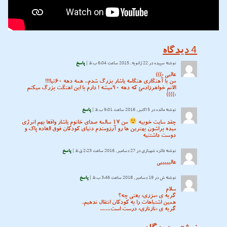
4
دیدگاه
نوشته
سپیده
در 22 ژانویه, 2015 ساعت 6:04 ب.ظ |
پاسخ
عالیی :)))
من با آهنگاری هنگامه یاشار بزرگ شدم.. همه دهه ۶۰تیا!!!
الانم خواهرزادمئ که دهه ۹۰میشه ! دارم با این اهنگت بزرگ میکنم
:))))
نوشته
مائده
در 5 اکتبر, 2016 ساعت 9:01 ب.ظ |
پاسخ
چقد سایت خوبیه
من ۱۷ سالمه صدای خانوم یاشار واقعا بهم انرژی
میده براشون بهترین ها رو آرزومندم دنیای کودکان فوق العاده پاک و
دوست داشتنیه
نوشته
فائزه شهبازی
در 27 دسامبر, 2016 ساعت 2:23 ق.ظ |
پاسخ
عالیییییی
نوشته
ش
در 19 دسامبر, 2018 ساعت 3:46 ب.ظ |
پاسخ
سلام
گربه ی «مززی» یعنی چه؟
همین اشتباهات را به کودکان انتقال ندهیم.
گربه ی «نازنازی» درست است…….