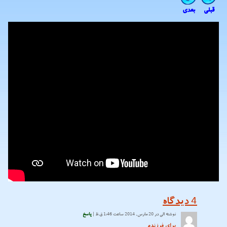
قبلی
بعدی
4
دیدگاه
نوشته
الی
در 20 مارس, 2014 ساعت 1:46 ق.ظ |
پاسخ
برای فرزندم