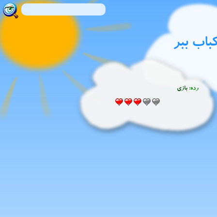
کباب ببر
رده:
بازی