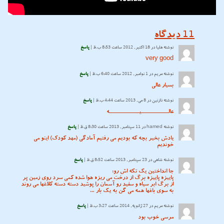
11
دیدگاه
نوشته
هليا
در 18 اکتبر, 2012 ساعت 8:53 ب.ظ |
پاسخ
very good
نوشته
مریم
در 1 نوامبر, 2012 ساعت 6:40 ب.ظ |
پاسخ
بسیار عالی
نوشته
نازنین
در 8 می, 2013 ساعت 4:44 ب.ظ |
پاسخ
عالــــــــــــــــــیــــــــــــــــــــه
نوشته
hamed
در 11 سپتامبر, 2013 ساعت 8:30 ق.ظ |
پاسخ
یادش بخیر بچه که بودیم می رفتیم آمادگی (مهد کودک) اینو می
خوندیم
نوشته
شاهی
در 23 سپتامبر, 2013 ساعت 8:52 ق.ظ |
پاسخ
جا انداختین یک تکه اش رو:
پاییزه پاییزه برگ از درخت می ریزه هوا شده کمی سرد روی زمین پر
از برگ ابر سیاه و سفید رو آسمان را پوشید دسته دسته کلاغها می روند
به سوی باغها همه می گن به یک بار …
نوشته
مریم
در 27 ژانویه, 2014 ساعت 3:27 ب.ظ |
پاسخ
مرسی خوب بود‎ ‎