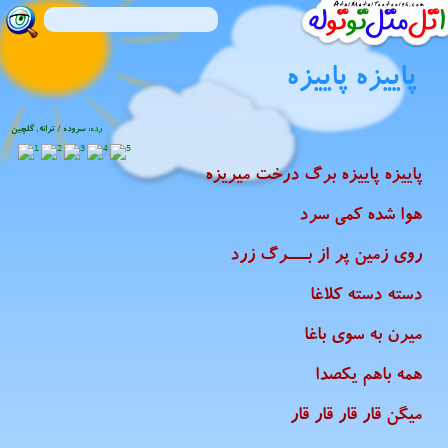
پاییزه پاییزه
رده:
سروده / ترانه
,
گلچین
پاییزه پاییزه برگ درخت میریزه
هوا شده کمی سرد
روی زمین پر از بــــرگ زرد
دسته دسته کلاغا
میرن به سوی باغا
همه باهم یکصدا
میگن قار قار قار قار