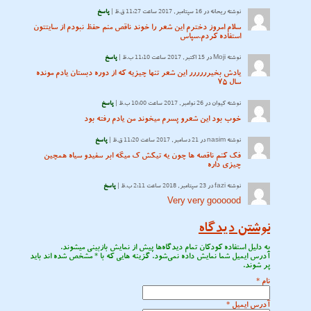
نوشته
ریحانه
در 16 سپتامبر, 2017 ساعت 11:27 ق.ظ |
پاسخ
سلام امروز دخترم این شعر را خوند ناقص منم حفظ نبودم از سایتتون
استفاده کردم.سپاس
نوشته
Moji
در 15 اکتبر, 2017 ساعت 11:10 ب.ظ |
پاسخ
یادش بخیرررررر این شعر تنها چیزیه که از دوره دبستان یادم مونده
سال ۷۵
نوشته
کیوان
در 26 نوامبر, 2017 ساعت 10:00 ب.ظ |
پاسخ
خوب بود این شعرو پسرم میخوند من یادم رفته بود
نوشته
nasim
در 21 دسامبر, 2017 ساعت 11:20 ق.ظ |
پاسخ
فک کنم ناقصه ها چون یه تیکش ک میگه ابر سفیدو سیاه همچین
چیزی داره
نوشته
fazi
در 23 سپتامبر, 2018 ساعت 2:11 ب.ظ |
پاسخ
Very very goooood
نوشتن دیدگاه
به دلیل استفاده کودکان تمام دیدگاه‌ها پیش از نمایش بازبینی میشوند.
آدرس ایمیل شما نمایش داده نمی‌شود. گزینه هایی که با
*
مشخص شده اند باید
پر شوند.
نام
*
آدرس ایمیل
*