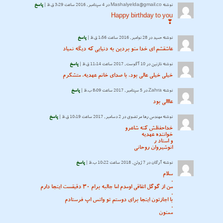
نوشته
Mashalyelda@gmail.co
در 4 سپتامبر, 2016 ساعت 3:29 ق.ظ |
پاسخ
Happy birthday to you
❣
نوشته
حمید
در 28 نوامبر, 2016 ساعت 1:56 ق.ظ |
پاسخ
عاشقشم ای خدا منو بردین به دنیایی که دیگه نمیاد
نوشته
نازنين
در 10 آگوست, 2017 ساعت 11:14 ق.ظ |
پاسخ
خیلی خیلی عالی بود. با صدای خانم عهدیه. متشکرم
نوشته
Zahra
در 5 سپتامبر, 2017 ساعت 8:09 ب.ظ |
پاسخ
عااالی بود
نوشته
مهندس رها مرتضوی
در 2 دسامبر, 2017 ساعت 10:19 ق.ظ |
پاسخ
خداحفظش کنه شاعرو
خواننده عهدیه
و استاد ر
انوشیروان روحانی
نوشته
آرگان
در 7 ژوئن, 2018 ساعت 10:22 ب.ظ |
پاسخ
سلام
.
من از گوگل اتفاقی اومدم اما جالبه برام ۳۰ دقیقست اینجا دارم
.
با اجازتون اینجا برای دوستم تو واتس اپ فرستادم
.
ممنون