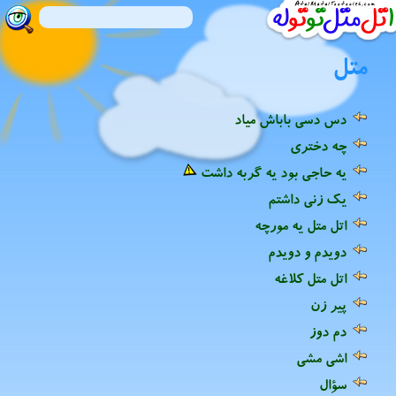
متل
دس دسی باباش میاد
چه دختری
یه حاجی بود یه گربه داشت
یک زنی داشتم
اتل متل یه مورچه
دویدم و دویدم
اتل متل کلاغه
پیر زن
دم دوز
اشی مشی
سؤال