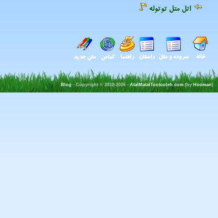
اتل متل توتوله
خانه
سروده و متل
داستان
راهنما
تماس
متن جدید
Blog
- Copyright © 2010-2026 -
AtalMatalTootooleh.com
(by
Hooman
)