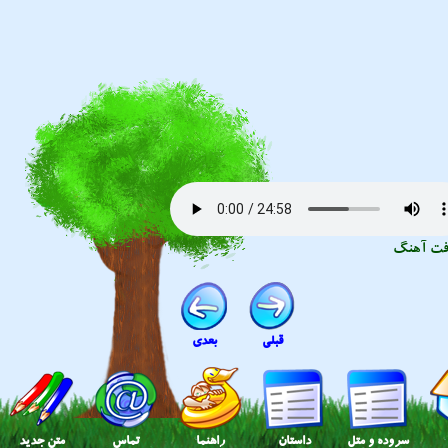
فت آهنگ
قبلی
بعدی
سروده و متل
داستان
راهنما
تماس
متن جدید