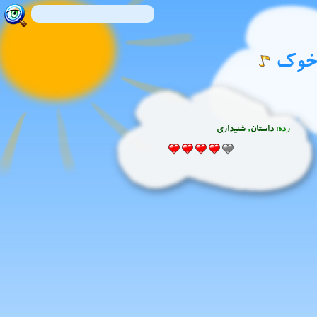
 خوک
رده:
داستان
,
شنیدارى